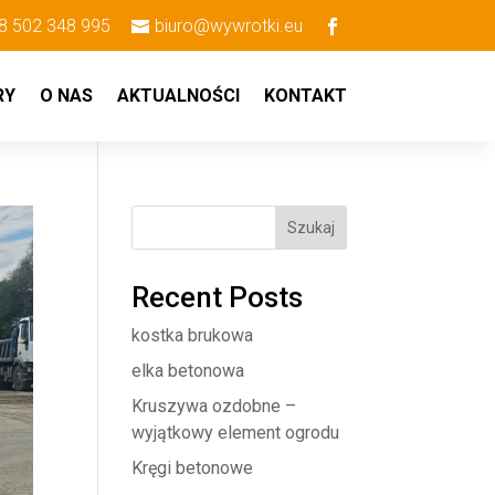
8 502 348 995
biuro@wywrotki.eu
RY
O NAS
AKTUALNOŚCI
KONTAKT
Szukaj
Recent Posts
kostka brukowa
elka betonowa
Kruszywa ozdobne –
wyjątkowy element ogrodu
Kręgi betonowe