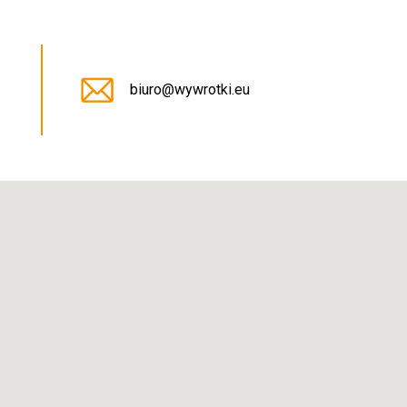
5
biuro@wywrotki.eu