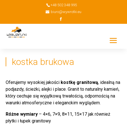
+48 502 348 995
biuro@wywrotki.eu
kostka brukowa
Oferujemy wysokiej jakości
kostkę granitową
, idealną na
podjazdy, ścieżki, alejki i place. Granit to naturalny kamień,
który cechuje się wyjątkową trwałością, odpornością na
warunki atmosferyczne i eleganckim wyglądem.
Różne wymiary
– 4×6, 7×9, 8×11, 15×17 jak również
płytki i łupek granitowy