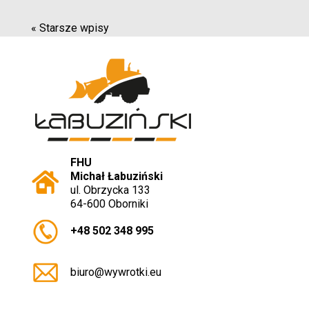
« Starsze wpisy
FHU
Michał Łabuziński
ul. Obrzycka 133
64-600 Oborniki
+48 502 348 995
biuro@wywrotki.eu