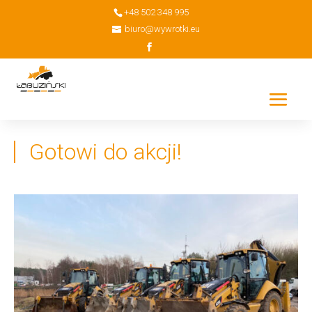
+48 502 348 995
biuro@wywrotki.eu
Gotowi do akcji!