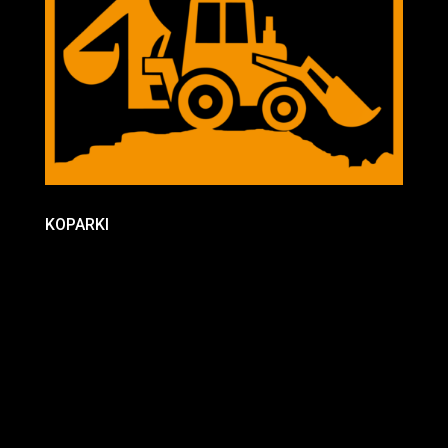
KOPARKI
Nasze koparki to gwarancja wydajności i precyzji w
każdym projekcie budowlanym. Dzięki
nowoczesnym technologiom i doświadczonym
operatorom, realizujemy nawet najbardziej
skomplikowane zadania. Oferujemy szeroki zakres
usług, które dostosowujemy do indywidualnych
potrzeb naszych klientów. Wybierz naszą flotę
koparek i przekonaj się, jak możemy ułatwić Twoje
prace ziemne.