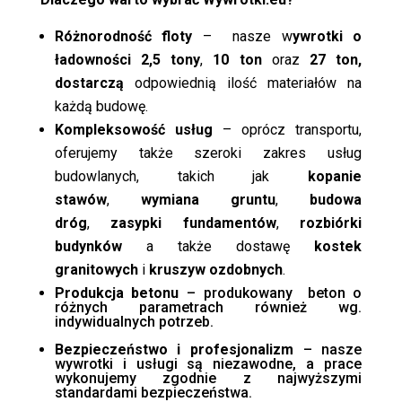
Różnorodność floty
– nasze w
ywrotki o
ładowności 2,5 tony
,
10 ton
oraz
27 ton,
dostarczą
odpowiednią ilość materiałów na
każdą budowę.
Kompleksowość usług
– oprócz transportu,
oferujemy także szeroki zakres usług
budowlanych, takich jak
kopanie
stawów
,
wymiana gruntu
,
budowa
dróg
,
zasypki fundamentów
,
rozbiórki
budynków
a także dostawę
kostek
granitowych
i
kruszyw ozdobnych
.
Produkcja betonu
– produkowany beton o
różnych parametrach również wg.
indywidualnych potrzeb.
Bezpieczeństwo i profesjonalizm
– nasze
wywrotki i usługi są niezawodne, a prace
wykonujemy zgodnie z najwyższymi
standardami bezpieczeństwa.