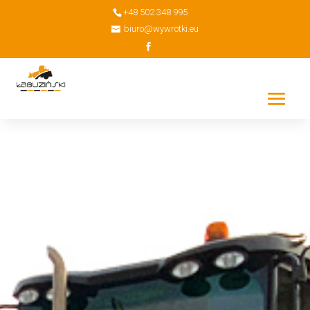
+48 502 348 995
biuro@wywrotki.eu