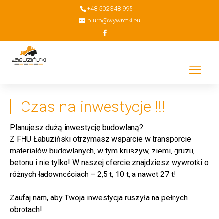
+48 502 348 995
biuro@wywrotki.eu
Czas na inwestycje !!!
Planujesz dużą inwestycję budowlaną?
Z FHU Łabuziński otrzymasz wsparcie w transporcie
materiałów budowlanych, w tym kruszyw, ziemi, gruzu,
betonu i nie tylko! W naszej ofercie znajdziesz wywrotki o
różnych ładownościach – 2,5 t, 10 t, a nawet 27 t!
⠀
Zaufaj nam, aby Twoja inwestycja ruszyła na pełnych
obrotach!