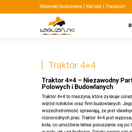
Materiały budowlane | Kamień | Transport
B
Traktor 4×4
Traktor 4×4 – Niezawodny Par
Polowych i Budowlanych
Traktor 4×4 to maszyna, która zyskuje cora
wśród rolników oraz firm budowlanych. Je
wszechstronność sprawiają, że jest ideal
różnorodnych prac. Traktor 4×4 jest wyposa
koła, co umożliwia łatwe poruszanie się po
w polu, jak i na budowie. Dzięki swojej sile 