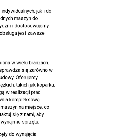
indywidualnych, jak i do
wodnych maszyn do
tyczni i dostosowujemy
 obsługa jest zawsze
piona w wielu branżach.
4 sprawdza się zarówno w
 budowy. Oferujemy
żkich, takich jak koparka,
ą w realizacji prac
ewnia kompleksową
 maszyn na miejsce, co
ktuj się z nami, aby
 wynajmie sprzętu.
zęty do wynajęcia