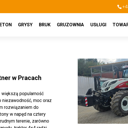
+4
ETON
GRYSY
BRUK
GRUZOWNIA
USŁUGI
TOWA
tner w Pracach
z większą popularność
go niezawodność, moc oraz
nym rozwiązaniem do
żony w napęd na cztery
 trudnym terenie, zarówno
napędu, traktor 4×4 radzi