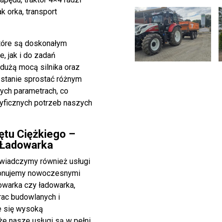
ak orka,
transport
które są doskonałym
, jak i do zadań
 dużą mocą silnika oraz
 stanie sprostać różnym
ych parametrach, co
ficznych potrzeb naszych
ętu Ciężkiego –
 Ładowarka
świadczymy również usługi
ponujemy nowoczesnymi
dowarka czy
ładowarka
,
prac budowlanych i
e się wysoką
że nasze usługi są w pełni