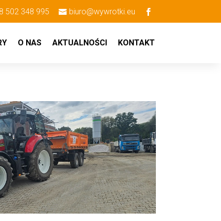
8 502 348 995
biuro@wywrotki.eu
RY
O NAS
AKTUALNOŚCI
KONTAKT