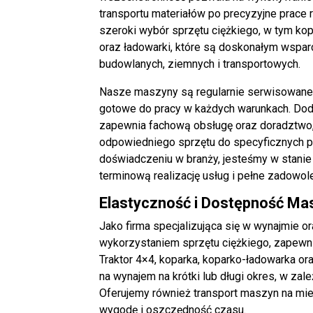
transportu materiałów po precyzyjne prace 
szeroki wybór sprzętu ciężkiego, w tym kop
oraz ładowarki, które są doskonałym wsparc
budowlanych, ziemnych i transportowych.
Nasze maszyny są regularnie serwisowane
gotowe do pracy w każdych warunkach. Dod
zapewnia fachową obsługę oraz doradztwo,
odpowiedniego sprzętu do specyficznych po
doświadczeniu w branży, jesteśmy w stani
terminową realizację usług i pełne zadowol
Elastyczność i Dostępność Ma
Jako firma specjalizująca się w wynajmie o
wykorzystaniem sprzętu ciężkiego, zapewn
Traktor 4×4, koparka, koparko-ładowarka o
na wynajem na krótki lub długi okres, w zale
Oferujemy również transport maszyn na mi
wygodę i oszczędność czasu.