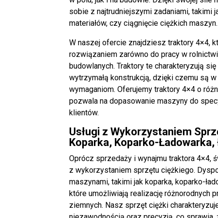
sobie z najtrudniejszymi zadaniami, takimi j
materiałów
, czy ciągnięcie ciężkich maszyn.
W naszej ofercie znajdziesz traktory 4×4, 
rozwiązaniem zarówno do pracy w rolnictwie
budowlanych. Traktory te charakteryzują się
wytrzymałą konstrukcją, dzięki czemu są w
wymaganiom. Oferujemy traktory 4×4 o różn
pozwala na dopasowanie maszyny do specy
klientów.
Usługi z Wykorzystaniem Sprz
Koparka, Koparko-Ładowarka,
Oprócz sprzedaży i wynajmu traktora 4×4, 
z wykorzystaniem sprzętu ciężkiego. Dys
maszynami, takimi jak koparka, koparko-ła
które umożliwiają realizację różnorodnych 
ziemnych. Nasz sprzęt ciężki charakteryzuj
niezawodnością oraz precyzją, co sprawia, 