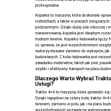
profesjonalne.
Koparka to maszyna, która doskonale spra
rozbiórkach, a także w pracach związanych 
podziemnymi. Dzięki dużej sile roboczej i 
manewrowania, koparka jest idealnym roz
trudnym terenie. Koparko-ładowarka łączy fu
co sprawia, że jest wszechstronnym urząd
wykorzystywane zarówno do wykopów, jak i
budowlanych. Z kolei ładowarka jest nieza
załadunku materiałów, takich jak żwir, piase
szybki i efektywny transport na placu budo
Dlaczego Warto Wybrać Trakto
Usługi?
Traktor 4×4 to maszyna, która sprawdzi się
Dzięki napędowi na cztery koła, traktor 4×4
terenem, zarówno w polu, jak i na placu bu
wszechstronność pozwala na wykonywanie 