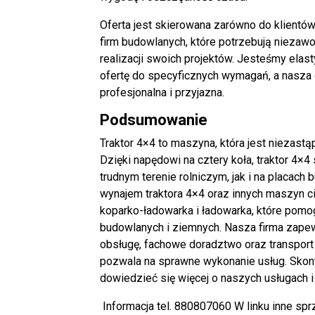
Oferta jest skierowana zarówno do klientów 
firm budowlanych, które potrzebują nieza
realizacji swoich projektów. Jesteśmy elas
ofertę do specyficznych wymagań, a nasza
profesjonalna i przyjazna.
Podsumowanie
Traktor 4×4 to maszyna, która jest niezastą
Dzięki napędowi na cztery koła, traktor 4×
trudnym terenie rolniczym, jak i na placach
wynajem traktora 4×4 oraz innych maszyn cię
koparko-ładowarka i ładowarka, które pomog
budowlanych i ziemnych. Nasza firma zap
obsługę, fachowe doradztwo oraz transport
pozwala na sprawne wykonanie usług. Skonta
dowiedzieć się więcej o naszych usługach i
Informacja tel. 880807060 W linku inne spr