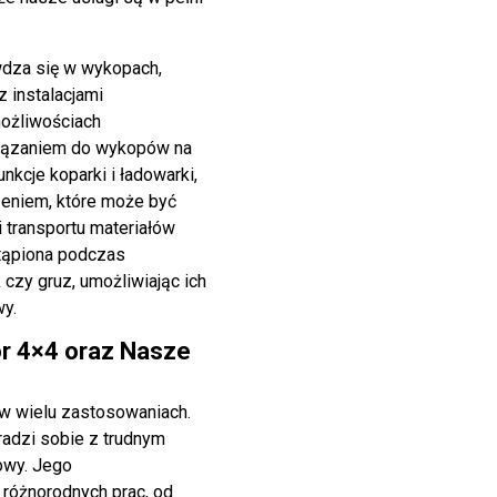
wdza się w wykopach,
z instalacjami
możliwościach
wiązaniem do wykopów na
nkcje koparki i ładowarki,
zeniem, które może być
 transportu materiałów
stąpiona podczas
k czy gruz, umożliwiając ich
wy.
r 4×4 oraz Nasze
 w wielu zastosowaniach.
 radzi sobie z trudnym
dowy. Jego
różnorodnych prac, od