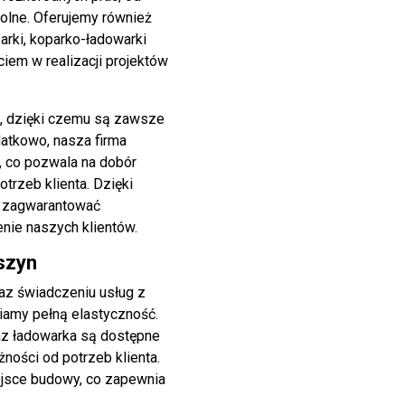
rolne. Oferujemy również
arki, koparko-ładowarki
iem w realizacji projektów
, dzięki czemu są zawsze
atkowo, nasza firma
 co pozwala na dobór
trzeb klienta. Dzięki
e zagwarantować
enie naszych klientów.
szyn
raz świadczeniu usług z
iamy pełną elastyczność.
raz ładowarka są dostępne
żności od potrzeb klienta.
ejsce budowy, co zapewnia