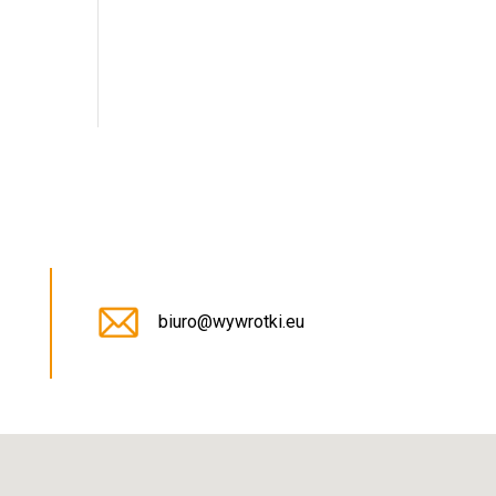
5
biuro@wywrotki.eu