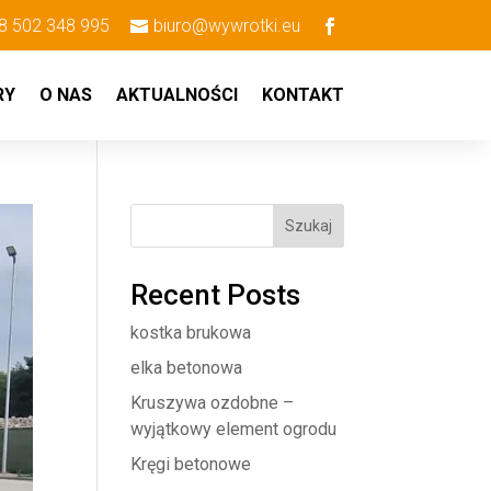
8 502 348 995
biuro@wywrotki.eu
RY
O NAS
AKTUALNOŚCI
KONTAKT
Szukaj
Recent Posts
kostka brukowa
elka betonowa
Kruszywa ozdobne –
wyjątkowy element ogrodu
Kręgi betonowe