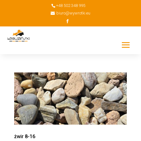
+48 502 348 995
biuro@wywrotki.eu
żwir 8-16