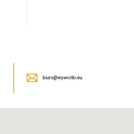
5
biuro@wywrotki.eu