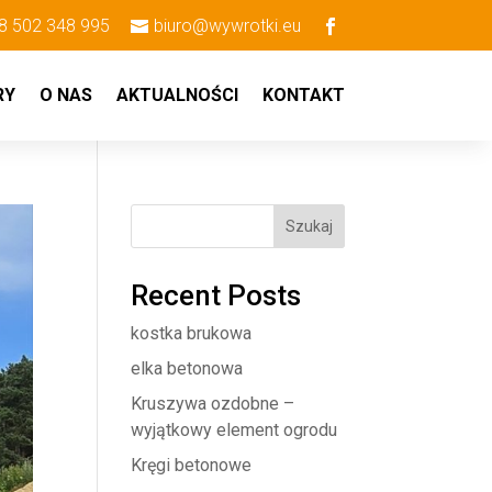
8 502 348 995
biuro@wywrotki.eu
RY
O NAS
AKTUALNOŚCI
KONTAKT
Szukaj
Recent Posts
kostka brukowa
elka betonowa
Kruszywa ozdobne –
wyjątkowy element ogrodu
Kręgi betonowe