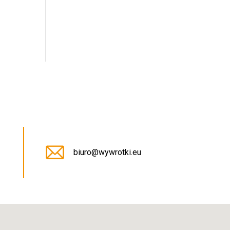
5
biuro@wywrotki.eu