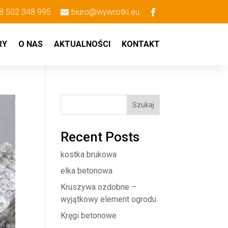
8 502 348 995
biuro@wywrotki.eu
RY
O NAS
AKTUALNOŚCI
KONTAKT
Szukaj
Recent Posts
kostka brukowa
elka betonowa
Kruszywa ozdobne –
wyjątkowy element ogrodu
Kręgi betonowe