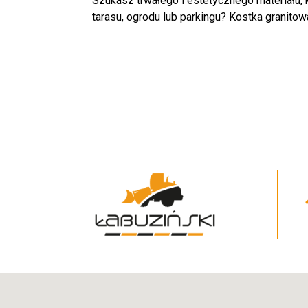
Szukasz trwałego i estetycznego materiału, 
tarasu, ogrodu lub parkingu? Kostka granitowa 