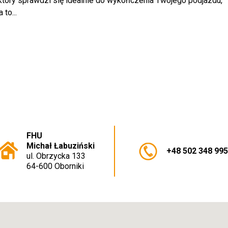
który sprawdzi się idealnie do wykończenia Twojego podjazdu,
to...
FHU
Michał Łabuziński
+48 502 348 99
ul. Obrzycka 133
64-600 Oborniki