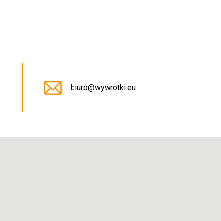
5
biuro@wywrotki.eu