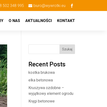
8 502 348 995
biuro@wywrotki.eu
RY
O NAS
AKTUALNOŚCI
KONTAKT
Szukaj
Recent Posts
kostka brukowa
elka betonowa
Kruszywa ozdobne –
wyjątkowy element ogrodu
Kręgi betonowe