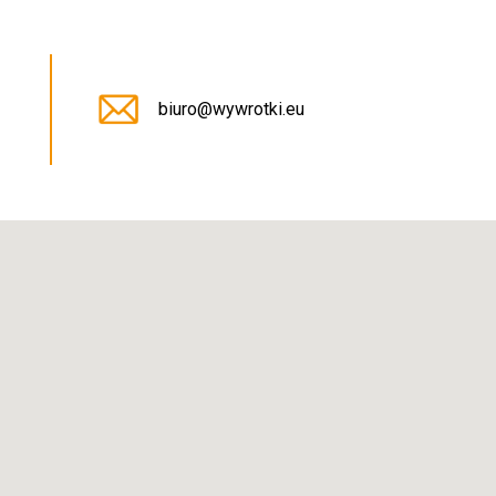
5
biuro@wywrotki.eu