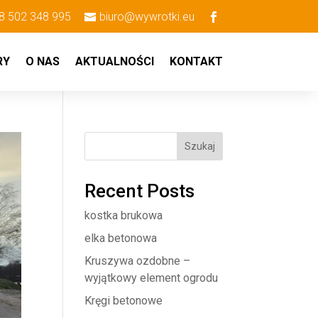
8 502 348 995
biuro@wywrotki.eu
RY
O NAS
AKTUALNOŚCI
KONTAKT
Szukaj
Recent Posts
kostka brukowa
elka betonowa
Kruszywa ozdobne –
wyjątkowy element ogrodu
Kręgi betonowe