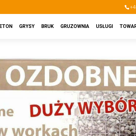
+4
ETON
GRYSY
BRUK
GRUZOWNIA
USŁUGI
TOWA