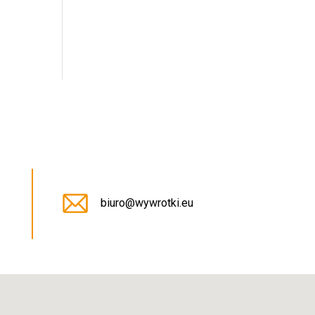
5
biuro@wywrotki.eu