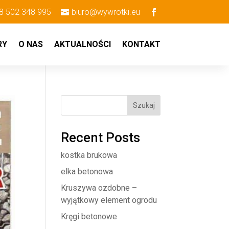
8 502 348 995
biuro@wywrotki.eu
RY
O NAS
AKTUALNOŚCI
KONTAKT
Szukaj
Recent Posts
kostka brukowa
elka betonowa
Kruszywa ozdobne –
wyjątkowy element ogrodu
Kręgi betonowe