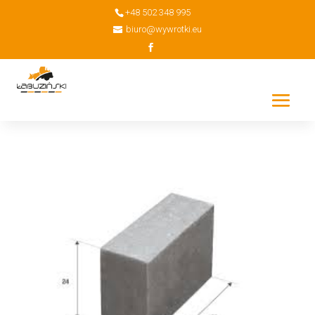
+48 502 348 995
biuro@wywrotki.eu