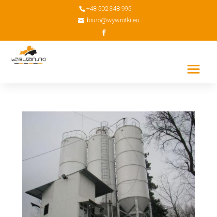
+48 502 348 995
biuro@wywrotki.eu