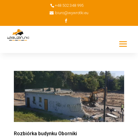
+48 502 348 995
biuro@wywrotki.eu
Rozbiórka budynku Oborniki