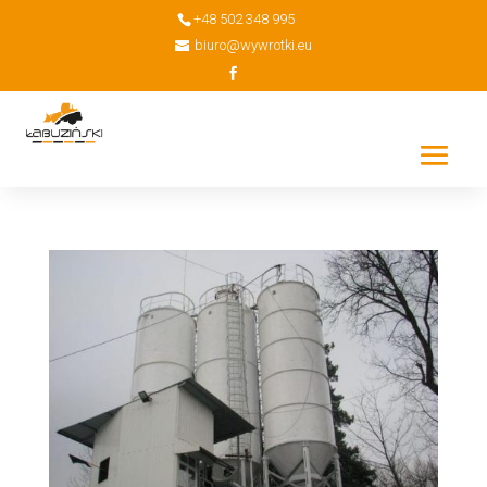
+48 502 348 995
biuro@wywrotki.eu