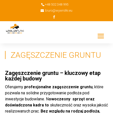
+48 502 348 995
biuro@wywrotki.eu
ZAGĘSZCZENIE GRUNTU
Zagęszczenie gruntu – kluczowy etap
każdej budowy
Oferujemy
profesjonalne zagęszczenie gruntu
, które
pozwala na solidne przygotowanie podłoża pod
inwestycje budowlane. N
owoczesny sprzęt oraz
doświadczona kadra to
skuteczność oraz wysoka jakość
realizowanych prac.
Bez względu na rodzaj podłoża
,