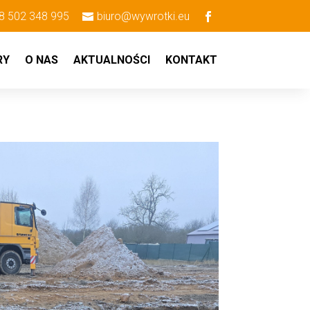
8 502 348 995
biuro@wywrotki.eu
RY
O NAS
AKTUALNOŚCI
KONTAKT