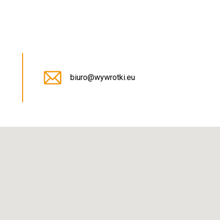
5
biuro@wywrotki.eu