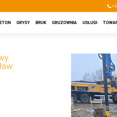
+4
ETON
GRYSY
BRUK
GRUZOWNIA
USŁUGI
TOWA
wy.
 ław